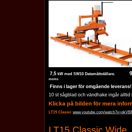
7,5
kW med SW10
Datamåttställare.
moms
Finns i lager för omgående leverans!
10 st sågblad och vändhake ingår alltid 
Klicka på bilden för mera infor
LT15 Classic
www.youtube.com/watch?v=qkVB
LT15 Classic Wide