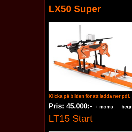
LX50 Super
Klicka på bilden för att ladda ner pdf.
Pris: 45.000:-
+ moms begrän
LT15 Start