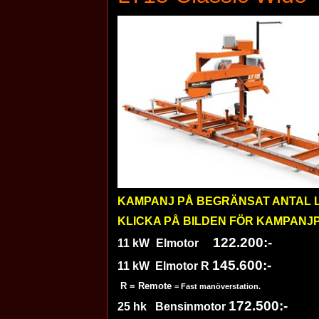
KAMPANJ PÅ BEGRÄNSAT ANTAL L
KLICKA PÅ BILDEN FÖR KAMPANJ
122.200:-
11
kW
Elmotor
145.600:-
11 kW
Elmotor R
R = Remote
= Fast manöverstation.
172.500:-
25 hk
Bensinmotor