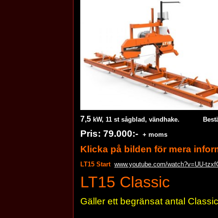
7,5
kW, 11 st sågblad, vändhake. Bestäl
Pris:
79.000:-
+ moms
Klicka på bilden för mera infor
LT15 Start
www.youtube.com/watch?v=UU-tzx
LT15 Classic
Gäller ett begränsat antal Classi