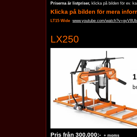
Priserna är listpriser,
klicka på bilden för ev. k
Klicka på bilden för mera infor
LT15 Wide
www.youtube.com/watch?v=gvV8U
LX250
Pris från 300.000:-
+ moms